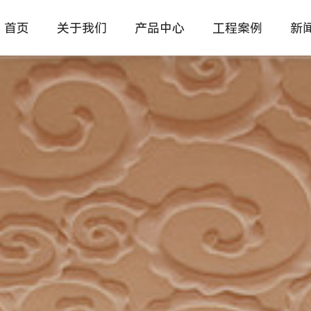
首页
关于我们
产品中心
工程案例
新
企业介绍
公
办公家具
办公家具
行政班台
企业文化
家
教育家具
学校家具
经理主管
医养家具
医养家具
职员工位
行
新中式家具
新中式家具
会议培训
常
酒店家具
商业酒店家具
办公沙发
餐厅家具
餐饮餐厅家具
办公座椅
图书馆家具
图书馆家具
文件书柜
公寓宿舍
茶桌休闲