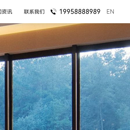
19958888989
EN
闻资讯
联系我们
司动态
人才招聘
国央企业
具常识
联系我们
外资企业
科技服务
业新闻
金融机构
见问题
律师机构