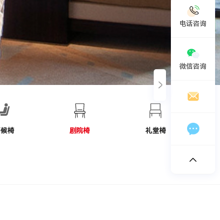
欢迎拨打电话咨询：
19958888989
电话咨询
微信咨询
chinashengtay@163.com
微信扫码
在线留言
等候椅
剧院椅
礼堂椅