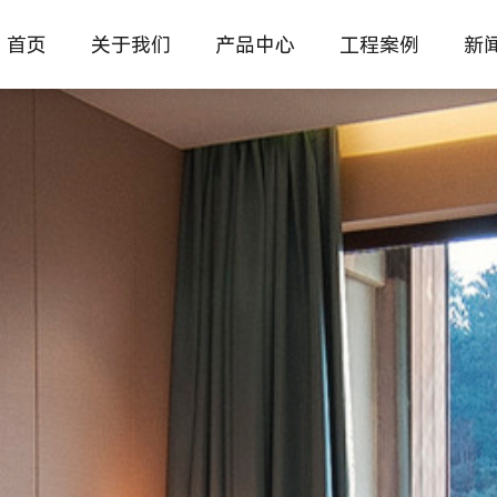
首页
关于我们
产品中心
工程案例
新
企业介绍
公
办公家具
办公家具
行政班台
企业文化
家
教育家具
学校家具
经理主管
医养家具
医养家具
职员工位
行
新中式家具
新中式家具
会议培训
常
酒店家具
商业酒店家具
办公沙发
餐厅家具
餐饮餐厅家具
办公座椅
图书馆家具
图书馆家具
文件书柜
公寓宿舍
茶桌休闲